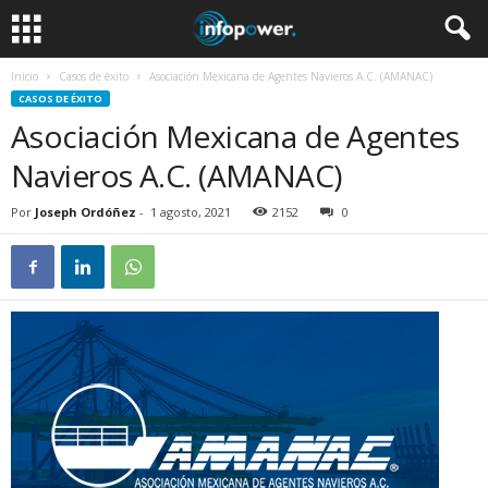
Inicio
Casos de éxito
Asociación Mexicana de Agentes Navieros A.C. (AMANAC)
CASOS DE ÉXITO
Asociación Mexicana de Agentes
Navieros A.C. (AMANAC)
Por
Joseph Ordóñez
-
1 agosto, 2021
2152
0