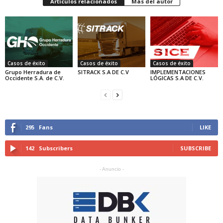
Artículos relacionados
Más del autor
Casos de éxito
Casos de éxito
Casos de éxito
Grupo Herradura de
SITRACK S.A DE C.V
IMPLEMENTACIONES
Occidente S.A. de C.V.
LÓGICAS S.A DE C.V.
295
Fans
LIKE
142
Subscribers
SUBSCRIBE
- Anuncio -