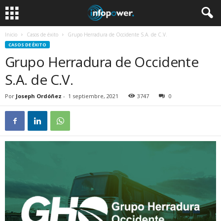
Inicio
Casos de éxito
Grupo Herradura de Occidente S.A. de C.V.
CASOS DE ÉXITO
Grupo Herradura de Occidente
S.A. de C.V.
Por
Joseph Ordóñez
-
1 septiembre, 2021
3747
0