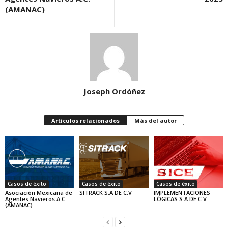
(AMANAC)
Joseph Ordóñez
Artículos relacionados
Más del autor
Casos de éxito
Casos de éxito
Casos de éxito
Asociación Mexicana de
SITRACK S.A DE C.V
IMPLEMENTACIONES
Agentes Navieros A.C.
LÓGICAS S.A DE C.V.
(AMANAC)