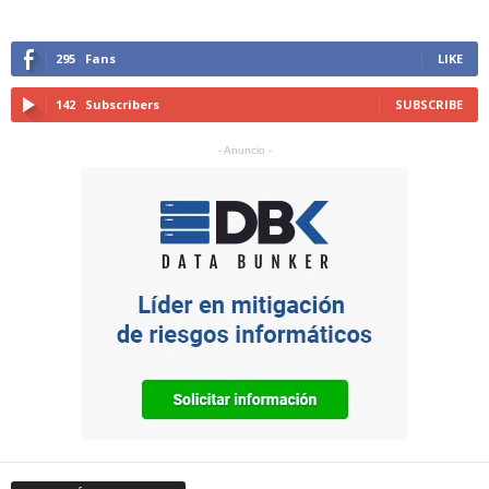
295
Fans
LIKE
142
Subscribers
SUBSCRIBE
- Anuncio -