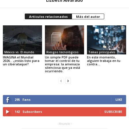
Artículos relacionados
Más del autor
México vs. El mundo
Riesgos tecnológicos
Temas principales
IMAGINA el Mundial
Un simple PDF puede
En este momento,
2026… ¿estás listo para
tomar el control de tu
alguien trabaja en tu
un ciberataque?
empresa: la amenaza
contra…
silenciosa que ya está
ocurriendo.
295
Fans
LIKE
142
Subscribers
SUBSCRIBE
- Anuncio -