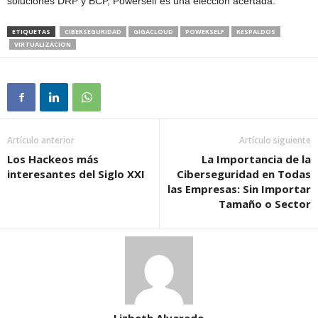
soluciones DRP y BCP, Powerself es una elección acertada.
ETIQUETAS
CIBERSEGURIDAD
GIGACLOUD
POWERSELF
RESPALDOS
VIRTUALIZACION
Artículo anterior
Artículo siguiente
Los Hackeos más
La Importancia de la
interesantes del Siglo XXI
Ciberseguridad en Todas
las Empresas: Sin Importar
Tamaño o Sector
Lizbeth Alvarado