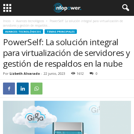
Inicio
Avances tecnológicos
PowerSelf: La solución integral para virtualización de
servidores y gestión de respaldos...
AVANCES TECNOLÓGICOS
TEMAS PRINCIPALES
PowerSelf: La solución integral
para virtualización de servidores y
gestión de respaldos en la nube
Por
Lizbeth Alvarado
-
22 junio, 2023
1612
0