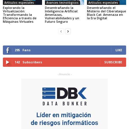
Artículos especiales
Avances tecnológicos
Artículos especiales
Explorando la
Desentrañando la
Desentrañando el
Virtualización:
Inteligencia Artificial:
Misterio del Ciberataque
Transformando la
Amenazas,
Black Cat: Amenaza en
Eficiencia a través de
Vulnerabilidades y un
la Era Digital
Máquinas Virtuales
Futuro Seguro
295
Fans
LIKE
142
Subscribers
SUBSCRIBE
- Anuncio -