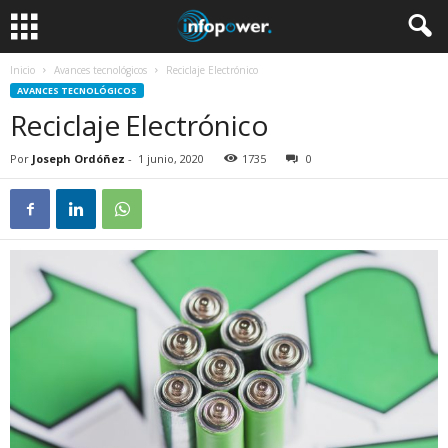
Inicio
Avances tecnológicos
Reciclaje Electrónico
AVANCES TECNOLÓGICOS
Reciclaje Electrónico
Por
Joseph Ordóñez
-
1 junio, 2020
1735
0