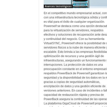
Avances tecnológicos
En el competitivo mundo empresarial actual, con
con una infraestructura tecnológica sólida y conf
es vital para el éxito de cualquier organización.
Powerself se destaca como una opción destaca
para la virtualización de servidores, respaldos
efectivos y soluciones de recuperación ante des
y continuidad del negocio. Con su herramienta
VirtualSYNC, Powerself ofrece la posibilidad de 
servidores físicos a la nube de manera eficiente 
escalable. Esto brinda a las empresas flexibilida
optimización de recursos y una gestión ágil de
infraestructuras, asegurando un funcionamiento 
interrupciones. La protección de datos es una
preocupación constante en el entorno empresari
respaldos PowerBack de Powerself garantizan l
seguridad y la disponibilidad de los datos en la 
gracias a copias de seguridad automáticas,
encriptación de datos y una gestión eficiente de
versiones anteriores. En caso de incidentes o fall
capacidad de restauración rápida y precisa de
PowerBack asegura la continuidad de las operac
La plataforma GigaCloud de Powerself proporci