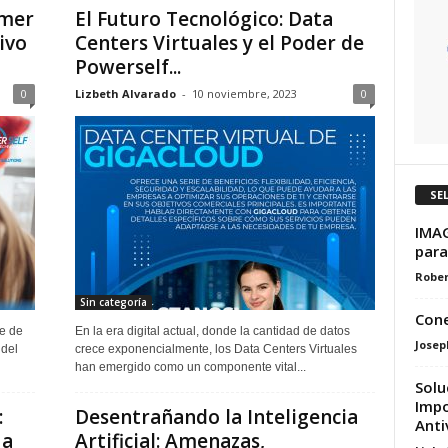
imer
El Futuro Tecnológico: Data
ivo
Centers Virtuales y el Poder de
Powerself...
0
Lizbeth Alvarado
-
10 noviembre, 2023
0
SE
IMAG
para
Rober
Sin categoría
Cone
re de
En la era digital actual, donde la cantidad de datos
Josep
 del
crece exponencialmente, los Data Centers Virtuales
han emergido como un componente vital...
Solu
Impo
:
Desentrañando la Inteligencia
Antiv
 a
Artificial: Amenazas,