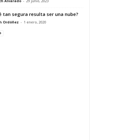
th Alvarado
-
29 junio, 2023
 tan segura resulta ser una nube?
h Ordóñez
-
1 enero, 2020