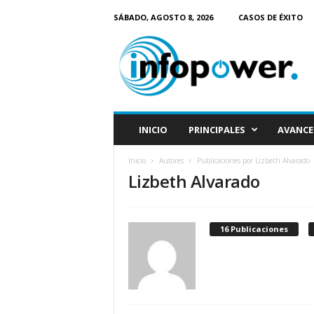
SÁBADO, AGOSTO 8, 2026
CASOS DE ÉXITO
I
n
f
o
P
o
w
INICIO
PRINCIPALES
AVANCE
e
r
Inicio
Autores
Publicaciones por Lizbeth Alvarado
Lizbeth Alvarado
16 Publicaciones