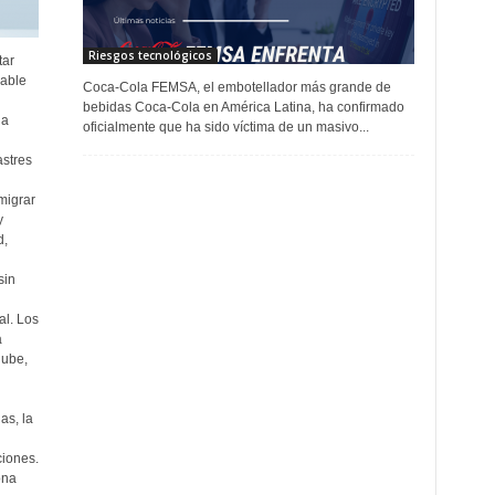
Riesgos tecnológicos
tar
iable
Coca-Cola FEMSA, el embotellador más grande de
bebidas Coca-Cola en América Latina, ha confirmado
da
oficialmente que ha sido víctima de un masivo...
astres
migrar
y
d,
sin
al. Los
a
nube,
as, la
iones.
ona