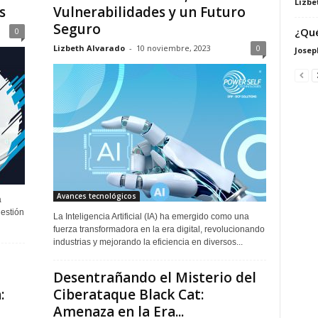
Lizbe
s
Vulnerabilidades y un Futuro
Seguro
¿Qué
0
Lizbeth Alvarado
-
10 noviembre, 2023
0
Josep
Avances tecnológicos
a
gestión
La Inteligencia Artificial (IA) ha emergido como una
fuerza transformadora en la era digital, revolucionando
industrias y mejorando la eficiencia en diversos...
Desentrañando el Misterio del
:
Ciberataque Black Cat:
Amenaza en la Era...