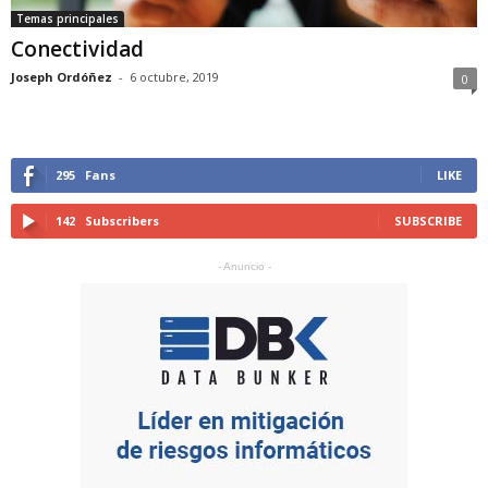
Temas principales
Conectividad
Joseph Ordóñez
-
6 octubre, 2019
0
295
Fans
LIKE
142
Subscribers
SUBSCRIBE
- Anuncio -