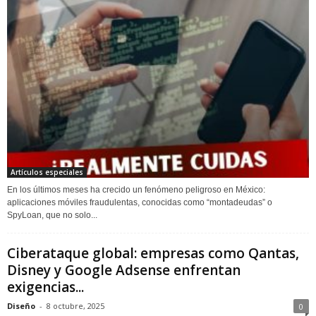
Artículos especiales
En los últimos meses ha crecido un fenómeno peligroso en México:
aplicaciones móviles fraudulentas, conocidas como “montadeudas” o
SpyLoan, que no solo...
Ciberataque global: empresas como Qantas,
Disney y Google Adsense enfrentan
exigencias...
Diseño
-
8 octubre, 2025
0