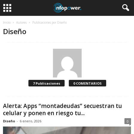
Inicio
Autores
Publicaciones por Diseño
Diseño
7 Publicaciones
0 COMENTARIOS
Alerta: Apps “montadeudas” secuestran tu
celular y ponen en riesgo tu...
Diseño
-
6 enero, 2026
0