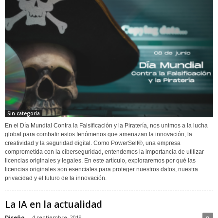
Sin categoría
En el Día Mundial Contra la Falsificación y la Piratería, nos unimos a la lucha
global para combatir estos fenómenos que amenazan la innovación, la
creatividad y la seguridad digital. Como PowerSelf®, una empresa
comprometida con la ciberseguridad, entendemos la importancia de utilizar
licencias originales y legales. En este artículo, exploraremos por qué las
licencias originales son esenciales para proteger nuestros datos, nuestra
privacidad y el futuro de la innovación.
La IA en la actualidad
Diseño
-
4 septiembre, 2019
0