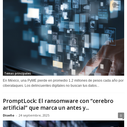
Temas principales
En México, una PyME pierde en promedio 1.2 millones de pesos cada año por
ciberataques. Los delincuentes digitales no buscan tus datos...
PromptLock: El ransomware con “cerebro
artificial” que marca un antes y...
Diseño
-
24 septiembre, 2025
0