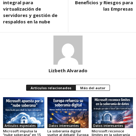
integral para
Beneficios y Riesgos para
virtualización de
las Empresas
servidores y gestión de
respaldos en la nube
Lizbeth Alvarado
Artículos relacionados
Más del autor
Artículos especiales
Datos interesantes
Datos interesantes
Microsoft impulsa la
La soberanía digital
Microsoft reconoce
“nube soberana” en 15
vuelve al debate: Europa
límites en la soberanía