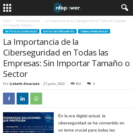
Inicio
Temas principales
La Importancia de la Ciberseguridad en Todas las Empresas:
Sin Importar Tamaño...
ARTÍCULOS ESPECIALES
DATOS INTERESANTES
TEMAS PRINCIPALES
La Importancia de la
Ciberseguridad en Todas las
Empresas: Sin Importar Tamaño o
Sector
Por
Lizbeth Alvarado
-
27 junio, 2023
861
0
En la era digital actual, la
ciberseguridad se ha convertido en
un tema crucial para todas las