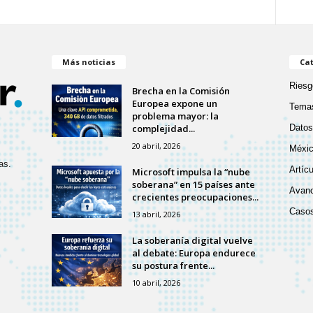
Más noticias
Cat
Riesg
Brecha en la Comisión
Europea expone un
Temas
problema mayor: la
complejidad...
Datos
20 abril, 2026
Méxic
as.
Artíc
Microsoft impulsa la “nube
soberana” en 15 países ante
Avanc
crecientes preocupaciones...
Casos
13 abril, 2026
La soberanía digital vuelve
al debate: Europa endurece
su postura frente...
10 abril, 2026