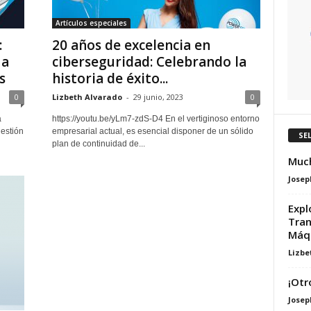
Artículos especiales
:
20 años de excelencia en
 a
ciberseguridad: Celebrando la
s
historia de éxito...
0
Lizbeth Alvarado
-
29 junio, 2023
0
a
https://youtu.be/yLm7-zdS-D4 En el vertiginoso entorno
gestión
empresarial actual, es esencial disponer de un sólido
SE
plan de continuidad de...
Much
Josep
Expl
Tran
Máqu
Lizbe
¡Otr
Josep