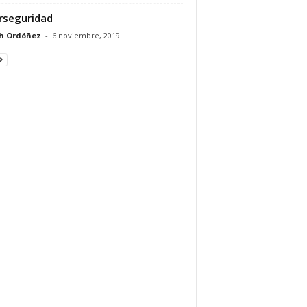
rseguridad
h Ordóñez
-
6 noviembre, 2019