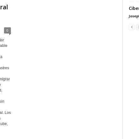
ral
Cibe
Josep
0
tar
iable
da
astres
migrar
y
d,
sin
al. Los
a
nube,