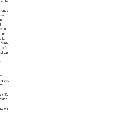
as, la
iones.
ona
e.
d
ustar
o un
 la
a nube,
ración
plicas
n
y
zar sus
tar
alSYNC,
didad,
ito en