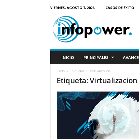
VIERNES, AGOSTO 7, 2026
CASOS DE ÉXITO
I
n
f
o
P
o
w
INICIO
PRINCIPALES
AVANCE
e
r
Inicio
Etiquetas
Virtualizacion
Etiqueta: Virtualizacion