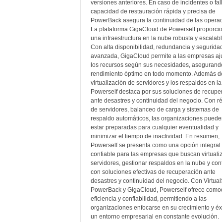
versiones anteriores. En caso de incidentes o fall
capacidad de restauración rápida y precisa de
PowerBack asegura la continuidad de las operac
La plataforma GigaCloud de Powerself proporci
una infraestructura en la nube robusta y escalabl
Con alta disponibilidad, redundancia y segurida
avanzada, GigaCloud permite a las empresas aj
los recursos según sus necesidades, asegurand
rendimiento óptimo en todo momento. Además de
virtualización de servidores y los respaldos en l
Powerself destaca por sus soluciones de recupe
ante desastres y continuidad del negocio. Con ré
de servidores, balanceo de carga y sistemas de
respaldo automáticos, las organizaciones puede
estar preparadas para cualquier eventualidad y
minimizar el tiempo de inactividad. En resumen,
Powerself se presenta como una opción integral 
confiable para las empresas que buscan virtuali
servidores, gestionar respaldos en la nube y con
con soluciones efectivas de recuperación ante
desastres y continuidad del negocio. Con Virtu
PowerBack y GigaCloud, Powerself ofrece como
eficiencia y confiabilidad, permitiendo a las
organizaciones enfocarse en su crecimiento y éx
un entorno empresarial en constante evolución.