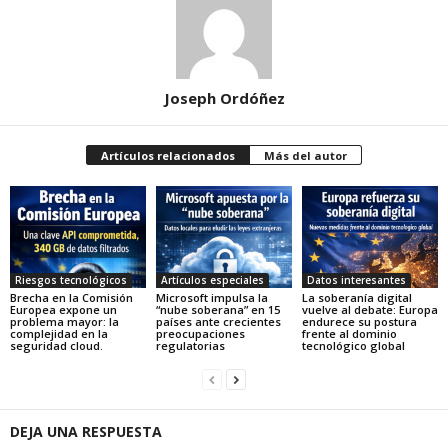
Joseph Ordóñez
Artículos relacionados
Más del autor
Riesgos tecnológicos
Artículos especiales
Datos interesantes
Brecha en la Comisión
Microsoft impulsa la
La soberanía digital
Europea expone un
“nube soberana” en 15
vuelve al debate: Europa
problema mayor: la
países ante crecientes
endurece su postura
complejidad en la
preocupaciones
frente al dominio
seguridad cloud.
regulatorias
tecnológico global
DEJA UNA RESPUESTA