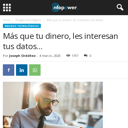
Inicio
Riesgos tecnológicos
Más que tu dinero, les interesan tus datos…
RIESGOS TECNOLÓGICOS
Más que tu dinero, les interesan
tus datos…
Por
Joseph Ordóñez
-
4 marzo, 2020
1197
0