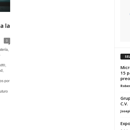
a la
0
tería,
s
SE
lf®,
Micr
d,
15 p
preo
mos por
Rober
uturo
Grup
C.V.
Josep
Expo