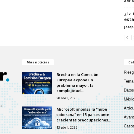
Adri
¿La 
está
Josep
Más noticias
Cat
Riesg
Brecha en la Comisión
Europea expone un
Temas
problema mayor: la
complejidad...
Datos
20 abril, 2026
Méxic
as.
Artíc
Microsoft impulsa la “nube
soberana” en 15 países ante
Avanc
crecientes preocupaciones...
Casos
13 abril, 2026